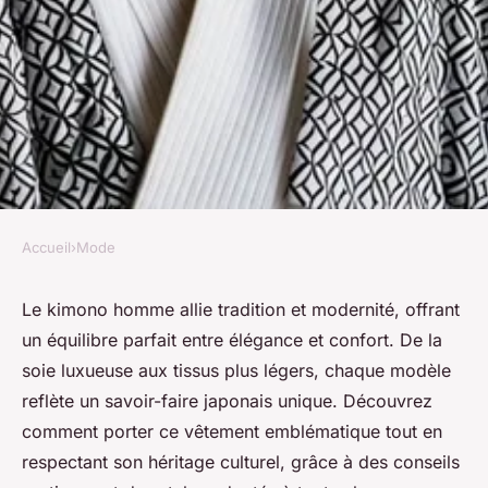
Accueil
›
Mode
MODE
Tout savoir sur le kimono
Le kimono homme allie tradition et modernité, offrant
un équilibre parfait entre élégance et confort. De la
homme : style et confort
soie luxueuse aux tissus plus légers, chaque modèle
réunis
reflète un savoir-faire japonais unique. Découvrez
comment porter ce vêtement emblématique tout en
Hugo
•
30 mai 2025
•
8 min de lecture
respectant son héritage culturel, grâce à des conseils