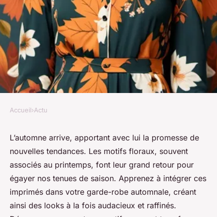
Accueil
›
Actu
ACTU
Découvrez comment sublimer
L’automne arrive, apportant avec lui la promesse de
nouvelles tendances. Les motifs floraux, souvent
votre garde-robe d"automne
associés au printemps, font leur grand retour pour
avec des motifs floraux
égayer nos tenues de saison. Apprenez à intégrer ces
tendance
imprimés dans votre garde-robe automnale, créant
ainsi des looks à la fois audacieux et raffinés.
Hugo
•
24 octobre 2024
•
10 min de lecture