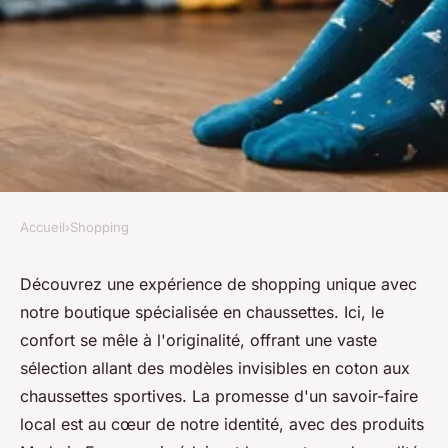
Accueil
›
Shopping
SHOPPING
Explorez notre boutique
Découvrez une expérience de shopping unique avec
notre boutique spécialisée en chaussettes. Ici, le
spécialisée en chaussettes
confort se mêle à l'originalité, offrant une vaste
uniques !
sélection allant des modèles invisibles en coton aux
chaussettes sportives. La promesse d'un savoir-faire
Hugo
•
10 février 2025
•
4 min de lecture
local est au cœur de notre identité, avec des produits