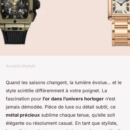
Accueil
›
Lifestyle
LIFESTYLE
L'or dans l'horlogerie :
Quand les saisons changent, la lumière évolue… et le
style scintille différemment à votre poignet. La
modernité, prestige et
fascination pour
l’or dans l’univers horloger
n’est
créativité autour du métal
jamais démodée. Pièce de luxe ou détail subtil, ce
précieux
métal précieux
sublime chaque tenue, qu’elle soit
élégante ou résolument casual. En tant que styliste,
Hugo
•
23 janvier 2026
•
7 min de lecture