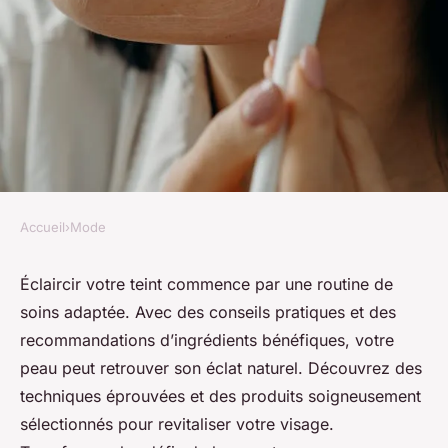
Accueil
›
Mode
MODE
Éclat de la peau : conseils
Éclaircir votre teint commence par une routine de
soins adaptée. Avec des conseils pratiques et des
essentiels pour un soin visage
recommandations d’ingrédients bénéfiques, votre
efficace
peau peut retrouver son éclat naturel. Découvrez des
techniques éprouvées et des produits soigneusement
Hugo
•
25 avril 2025
•
4 min de lecture
sélectionnés pour revitaliser votre visage.